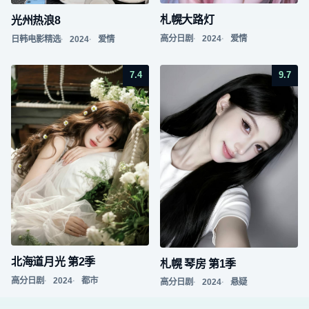
札幌大路灯
光州热浪8
高分日剧
2024
爱情
日韩电影精选
2024
爱情
7.4
9.7
北海道月光 第2季
札幌 琴房 第1季
高分日剧
2024
都市
高分日剧
2024
悬疑