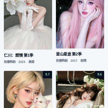
釜山星途 第2季
仁川：燃情 第1季
热播韩剧
2017
剧情
热播韩剧
2023
悬疑
9.7
9.6