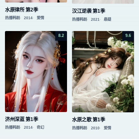
水原律所 第2季
汉江逆袭 第1季
热播韩剧
2014
爱情
热播韩剧
2021
悬疑
8.2
9.6
济州深蓝 第1季
水原之歌 第1季
热播韩剧
2014
奇幻
热播韩剧
2010
爱情