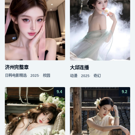
济州完整章
大邱连播
日韩电影精选
2025
校园
动漫
2025
奇幻
9.4
9.2