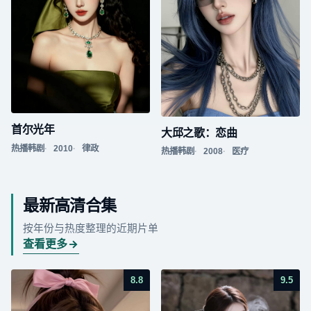
首尔光年
大邱之歌：恋曲
热播韩剧
2010
律政
热播韩剧
2008
医疗
最新高清合集
按年份与热度整理的近期片单
查看更多
8.8
9.5