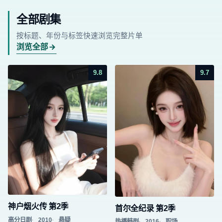
全部剧集
按标题、年份与标签快速浏览完整片单
浏览全部
9.8
9.7
神户烟火传 第2季
首尔全纪录 第2季
高分日剧
2010
悬疑
热播韩剧
2016
职场