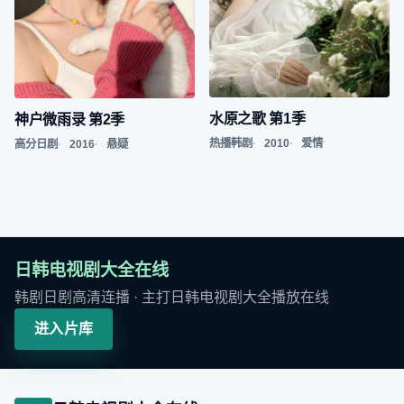
水原之歌 第1季
神户微雨录 第2季
热播韩剧
2010
爱情
高分日剧
2016
悬疑
日韩电视剧大全在线
韩剧日剧高清连播
· 主打
日韩电视剧大全播放在线
进入片库