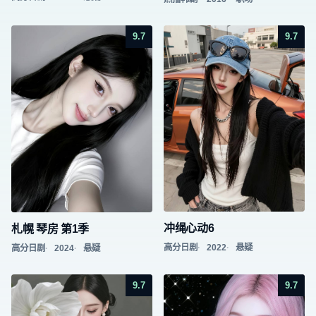
9.7
9.7
冲绳心动6
札幌 琴房 第1季
高分日剧
2022
悬疑
高分日剧
2024
悬疑
9.7
9.7